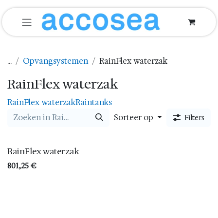
Overslaan naar inhoud
...
Opvangsystemen
RainFlex waterzak
RainFlex waterzak
RainFlex waterzak
Raintanks
Sorteer op
Filters
RainFlex waterzak
801,25
€