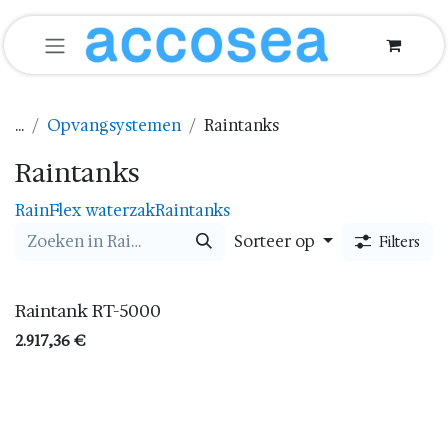
Overslaan naar inhoud
...
Opvangsystemen
Raintanks
Raintanks
RainFlex waterzak
Raintanks
Sorteer op
Filters
Raintank RT-5000
2.917,36
€