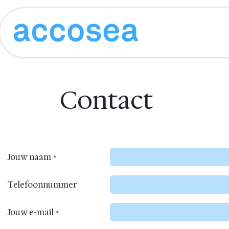
Overslaan naar inhoud
Shop
Website
Contact
Jouw naam
*
Telefoonnummer
Jouw e-mail
*